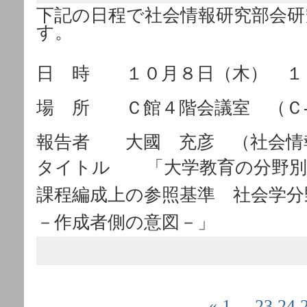
下記の日程で社会情報研究部会研
す。
日 時 １０月８日（木） １
場 所 Ｃ館４階会議室 （Ｃ
報告者 大國 充彦 （社会情
タイトル 「大学教育の分野別
課程編成上の参照基準 社会学分
－作成者側の意図－」
«
1
...
23
24