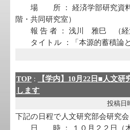
場 所 ： 経済学部研究資料
階・共同研究室）
報 告 者 ： 浅川 雅巳 （
タイトル ：「本源的蓄積論と
TOP
:
【学内】10月22日■人文
します
投稿日時： 
下記の日程で人文研究部会研究会
日 時 ： １０月２２日（木）