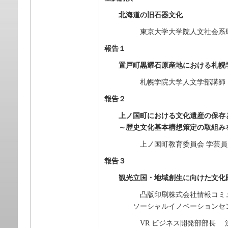
北海道の旧石器文化
東京大学大学院人文社会系研究
報告１
置戸町黒耀石原産地における札幌
札幌学院大学人文学部講師 
報告２
上ノ国町における文化遺産の保存
～歴史文化基本構想策定の取組み
上ノ国町教育委員会 学芸員 
報告３
観光立国・地域創生に向けた文化財
凸版印刷株式会社情報コミュニ
ソーシャルイノベーションセン
VR ビジネス開発部部長 浅