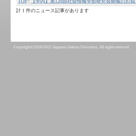
TOP
:
【学内】第120回社会情報学部研究会開催のお知
計 1 件のニュース記事があります
Copyright©2010-2021 Sapporo Gakuin University. All rights reserved.