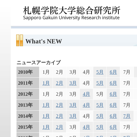
What's NEW
ニュースアーカイブ
2010年
1月
2月
3月
4月
5月
6月
7月
2011年
1月
2月
3月
4月
5月
6月
7月
2012年
1月
2月
3月
4月
5月
6月
7月
2013年
1月
2月
3月
4月
5月
6月
7月
2014年
1月
2月
3月
4月
5月
6月
7月
2015年
1月
2月
3月
4月
5月
6月
7月