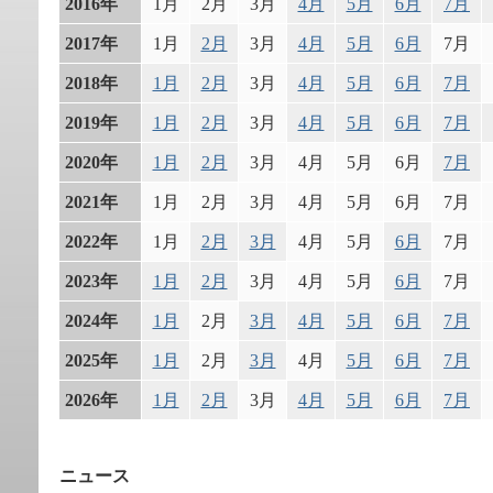
2016年
1月
2月
3月
4月
5月
6月
7月
2017年
1月
2月
3月
4月
5月
6月
7月
2018年
1月
2月
3月
4月
5月
6月
7月
2019年
1月
2月
3月
4月
5月
6月
7月
2020年
1月
2月
3月
4月
5月
6月
7月
2021年
1月
2月
3月
4月
5月
6月
7月
2022年
1月
2月
3月
4月
5月
6月
7月
2023年
1月
2月
3月
4月
5月
6月
7月
2024年
1月
2月
3月
4月
5月
6月
7月
2025年
1月
2月
3月
4月
5月
6月
7月
2026年
1月
2月
3月
4月
5月
6月
7月
ニュース