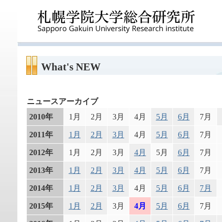
What's NEW
ニュースアーカイブ
2010年
1月
2月
3月
4月
5月
6月
7月
2011年
1月
2月
3月
4月
5月
6月
7月
2012年
1月
2月
3月
4月
5月
6月
7月
2013年
1月
2月
3月
4月
5月
6月
7月
2014年
1月
2月
3月
4月
5月
6月
7月
2015年
1月
2月
3月
4月
5月
6月
7月