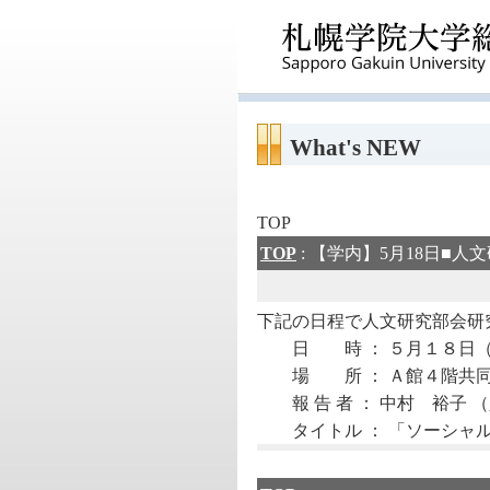
What's NEW
TOP
TOP
: 【学内】5月18日■
下記の日程で人文研究部会研
日 時 ： ５月１８日（
場 所 ： Ａ館４階共同
報 告 者 ： 中村 裕子
タイトル ： 「ソーシャル