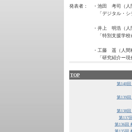
発表者： ・池田 考司（人
「デジタル・シティズ
・井上 明浩（人間
「特別支援学校在校生・
・工藤 遥（人間科
「研究紹介ー現代家族
TOP
第140
第139
第138
第13
第136回
第135回