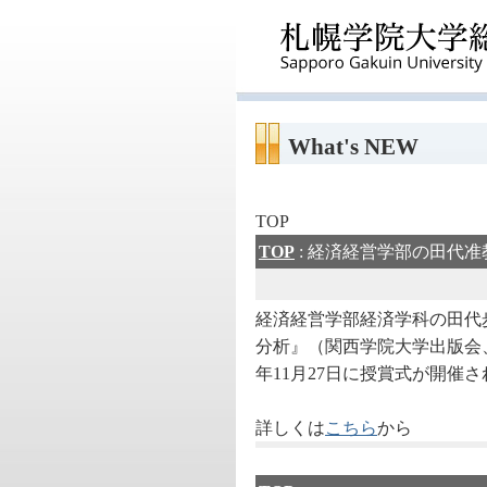
What's NEW
TOP
TOP
: 経済経営学部の田代
経済経営学部経済学科の田代
分析』（関西学院大学出版会、2
年11月27日に授賞式が開催
詳しくは
こちら
から