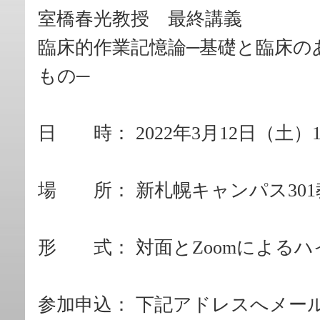
室橋春光教授 最終講義
臨床的作業記憶論─基礎と臨床の
もの─
日 時： 2022年3月12日（土）1
場 所： 新札幌キャンパス301
形 式： 対面とZoomによる
参加申込： 下記アドレスへメー