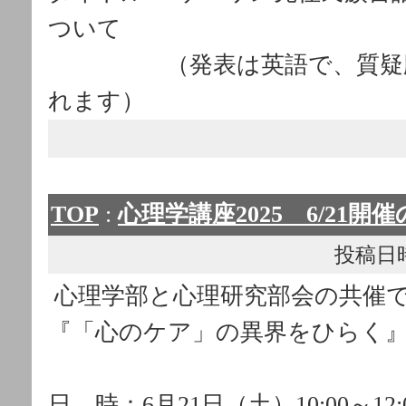
ついて
（発表は英語で、質疑応
れます）
TOP
:
心理学講座2025 6/21開
投稿日時： 
心理学部と心理研究部会の共催で心
『「心のケア」の異界をひらく
日 時：6月21日（土）10:00～12: