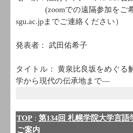
(zoomでの遠隔参加をご希望
sgu.ac.jpまでご連絡ください）
発表者： 武田佑希子
タイトル： 黄泉比良坂をめぐる
学から現代の伝承地まで―
TOP
:
第134回 札幌学院大学言語
ご案内