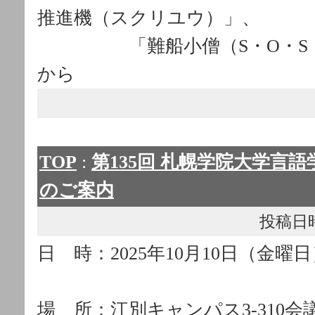
推進機（スクリユウ）」、
「難船小僧（S・O・S・B
から
TOP
:
第135回 札幌学院大学言語学
のご案内
投稿日時： 
日 時：2025年10月10日（金曜日
場 所：江別キャンパス3-310会